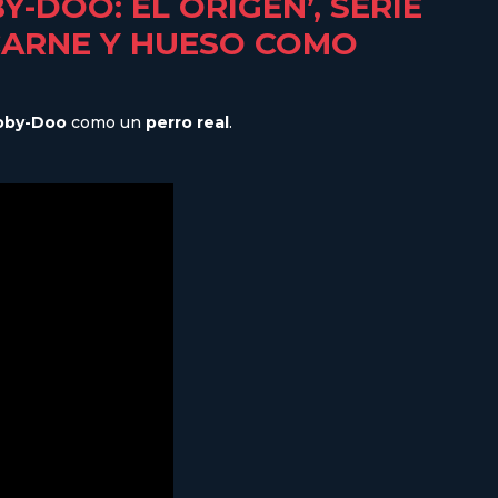
-DOO: EL ORIGEN’, SERIE
CARNE Y HUESO COMO
oby-Doo
como un
perro real
.