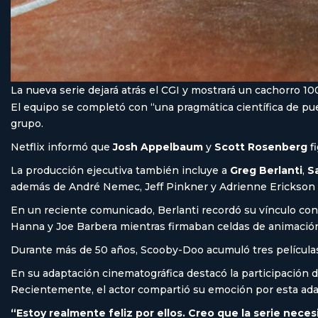
La nueva serie dejará atrás el CGI y mostrará un cachorro 10
El equipo se completó con “una pragmática científica de pu
grupo.
Netflix informó que
Josh Appelbaum
y
Scott Rosenberg
f
La producción ejecutiva también incluye a
Greg Berlanti
,
S
además de André Nemec, Jeff Pinkner y Adrienne Erickson 
En un reciente comunicado, Berlanti recordó su vínculo con
Hanna y Joe Barbera mientras firmaban celdas de animación”. 
Durante más de 50 años, Scooby-Doo acumuló tres películas
En su adaptación cinematográfica destacó la participación d
Recientemente, el actor compartió su emoción por esta adap
“Estoy realmente feliz por ellos. Creo que la serie necesi