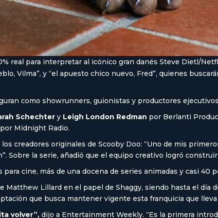
0% real para interpretar al icónico gran danés Steve Dietl/Netf
eblo, Vilma”, y “el apuesto chico nuevo, Fred”, quienes busca
iguran como showrunners, guionistas y productores ejecutivos
arah Schechter
y
Leigh London Redman
por Berlanti Produc
por Midnight Radio.
 los creadores originales de Scooby Doo: “Uno de mis primeros
Sobre la serie, añadió que el equipo creativo logró construir 
 para cine, más de una docena de series animadas y casi 40 p
e Matthew Lillard en el papel de Shaggy, siendo hasta el día 
tación que busca mantener vigente esta franquicia que lleva 
ta volver”,
dijo a Entertainment Weekly. “Es la primera intro