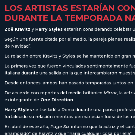
LOS ARTISTAS ESTARÍAN CO
DURANTE LA TEMPORADA NA
Zoë Kravitz
y
Harry Styles
estarían considerando celebrar u
Según una fuente citada por el medio, la pareja planea rea
de Navidad”.
La relación entre Kravitz y Styles se ha mantenido en gra
La primera vez que fueron vinculados sentimentalmente fue 
italiana durante una salida en la que intercambiaron muestra
Desde entonces, ambos han pasado temporadas juntos en Lo
De acuerdo con reportes del medio británico
Mirror
, la act
exintegrante de
One Direction
.
Harry Styles
se trasladó a Roma durante una pausa profesio
fortalecido su relación mientras permanecían fuera de los re
En abril de este año,
Page Six
informó que la actriz y el c
enamorado” de Kravitz y que “haría cualquier cosa por ella”.