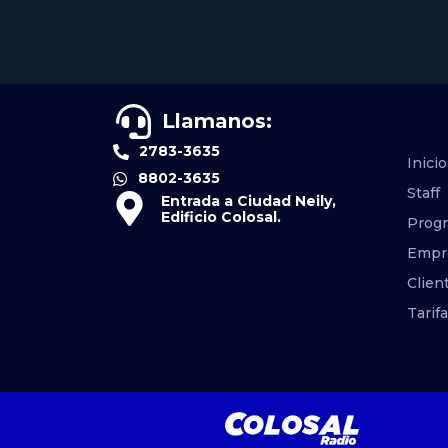
Llamanos:
2783-3635
Inicio
8802-3635
Staff
Entrada a Ciudad Neily,
Edificio Colosal.
Prog
Empr
Clien
Tarif