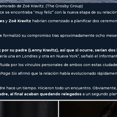
amorado de Zoë Kravitz. (The Grosby Group)
ce se encontraba “muy feliz” con la nueva etapa de su relación
les
y
Zoë Kravitz
habrían comenzado a planificar dos ceremoni
, que formalizó su compromiso tras aproximadamente ocho meses
por su padre (Lenny Kravitz), así que si ocurre, serían dos
 sería una en Londres y otra en Nueva York”, señaló el informan
fluida por los vínculos personales de ambos con estas ciudades
r
Page Six
afirmó que la relación había evolucionado rápidamen
adre hace un tiempo. Hicieron todo un encuentro. Obviamente,
padre, al final acaban quedando relegados
a un segundo plan