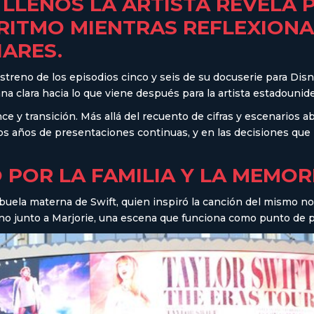
 LLENOS LA ARTISTA REVELA 
RITMO MIENTRAS REFLEXIONA
IARES.
 estreno de los episodios cinco y seis de su docuserie para Di
na clara hacia lo que viene después para la artista estadounid
 y transición. Más allá del recuento de cifras y escenarios ab
dos años de presentaciones continuas, y en las decisiones que
 POR LA FAMILIA Y LA MEMOR
a abuela materna de Swift, quien inspiró la canción del mismo 
o junto a Marjorie, una escena que funciona como punto de part