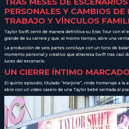
TRAS MESES DE ESCENARIOS
PERSONALES Y CAMBIOS DE 
TRABAJO Y VÍNCULOS FAMIL
Taylor Swift cerró de manera definitiva su Eras Tour con el
grande de su carrera y que, al mismo tiempo, abre una venta
La producción de seis partes concluye con un tono de balance
momento personal y creativo que atraviesa Swift tras casi 
luces del escenario.
UN CIERRE ÍNTIMO MARCADO
El quinto episodio, titulado “Marjorie”, rinde homenaje a l
abre con un video casero de una Taylor bebé sentada al pian