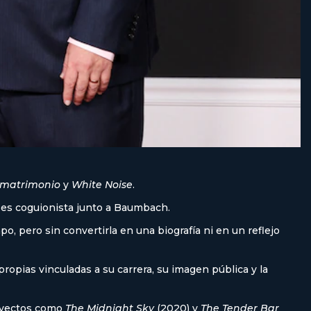
n matrimonio
y
White Noise
.
n es coguionista junto a Baumbach.
po, pero sin convertirla en una biografía ni en un reflejo
opias vinculadas a su carrera, su imagen pública y la
royectos como
The Midnight Sky
(2020) y
The Tender Bar