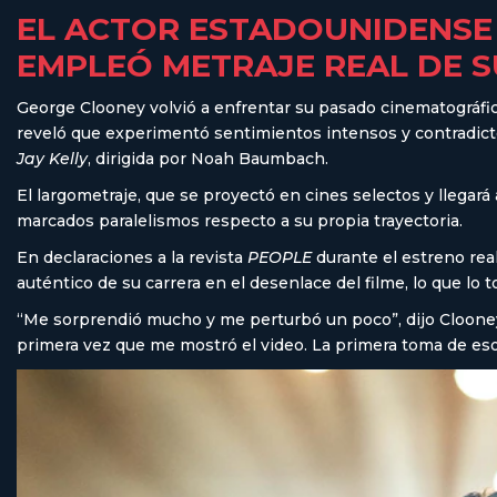
EL ACTOR ESTADOUNIDENSE 
EMPLEÓ METRAJE REAL DE 
George Clooney volvió a enfrentar su pasado cinematográfi
reveló que experimentó sentimientos intensos y contradictor
Jay Kelly
, dirigida por Noah Baumbach.
El largometraje, que se proyectó en cines selectos y llegará
marcados paralelismos respecto a su propia trayectoria.
En declaraciones a la revista
PEOPLE
durante el estreno real
auténtico de su carrera en el desenlace del filme, lo que l
“Me sorprendió mucho y me perturbó un poco”, dijo Clooney
primera vez que me mostró el video. La primera toma de eso 