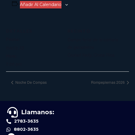
Añadir Al Calendario
DETALLES
RECINTO
Fecha:
Campo ferial de la cámara
de ganaderos
marzo 28
Ciudad Neily
,
Costa Rica
Hora:
7:00 pm
Noche De Compas
Rompepiernas 2026
Llamanos:
2783-3635
8802-3635